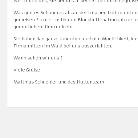
wir freuen uns, Sie bei uns in der Fischerhütte begrüße
Was gibt es Schöneres als an der frischen Luft inmitten
genießen ? In der rustikalen Blockhüttenatmosphäre u
gemütlichem Umtrunk ein.
Sie haben das ganze Jahr über auch die Möglichkeit, kle
Firma mitten im Wald bei uns auszurichten.
Wann sehen wir uns ?
Viele Grüße
Matthias Schneider und das Hüttenteam
Vorheriger Beitrag: Die Fischerhütte
Zurück